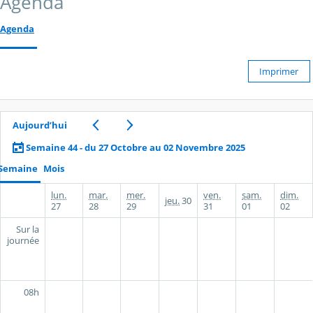
Agenda
Agenda
Imprimer
Aujourd’hui
Semaine 44 - du 27 Octobre au 02 Novembre 2025
Semaine
Mois
lun.
mar.
mer.
ven.
sam.
dim.
jeu.
30
27
28
29
31
01
02
Sur la
journée
08h