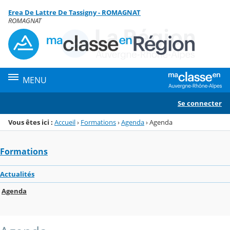
Panneau de gestion des cookies
Erea De Lattre De Tassigny - ROMAGNAT
Menu de la rubrique
Contenu
ROMAGNAT
MENU
Se connecter
Vous êtes ici :
Accueil
›
Formations
›
Agenda
›
Agenda
Formations
Actualités
Agenda