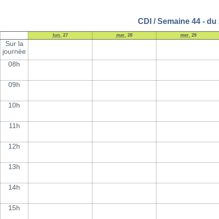
CDI / Semaine 44 - d
lun.
27
mar.
28
mer.
29
Sur la
journée
08h
09h
10h
11h
12h
13h
14h
15h