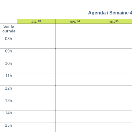
Agenda / Semaine 4
lun.
03
mar.
04
mer.
05
Sur la
journée
08h
09h
10h
11h
12h
13h
14h
15h