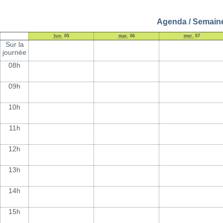
Agenda / Semaine 
lun.
05
mar.
06
mer.
07
Sur la
journée
08h
09h
10h
11h
12h
13h
14h
15h