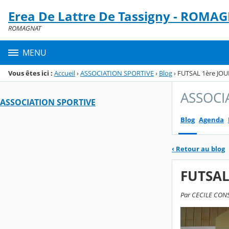
Panneau de gestion des cookies
Erea De Lattre De Tassigny - ROMA
Menu de la rubrique
Contenu
ROMAGNAT
MENU
Vous êtes ici :
Accueil
›
ASSOCIATION SPORTIVE
›
Blog
›
FUTSAL 1ère JO
ASSOCI
ASSOCIATION SPORTIVE
Blog
Agenda
‹
Retour au blog
FUTSAL
Par CECILE CONST