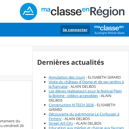
Se connecter
Dernières actualités
Annulation des cours
- ELISABETH GIRARD
Visite du château d'Opme et de ses jardins à
la française
- ALAIN DELBOS
Les élèves réalisateurs pour le festival Plein
la Bobine : vidéos accessibles
- ALAIN
DELBOS
Construction N'TECH 2026
- ELISABETH
GIRARD
Découverte du patrimoine Le Corbusier à
Firminy
- ALAIN DELBOS
partement du
Street-Art-City
- ALAIN DELBOS
au vendredi 26
Education aux médias et chasse aux fausses