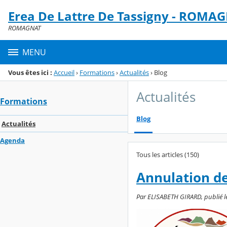
Panneau de gestion des cookies
Erea De Lattre De Tassigny - ROMA
Menu de la rubrique
Contenu
ROMAGNAT
MENU
Vous êtes ici :
Accueil
›
Formations
›
Actualités
›
Blog
Actualités
Formations
Blog
Actualités
Agenda
Tous les articles (150)
Annulation de
Par ELISABETH GIRARD, publié le