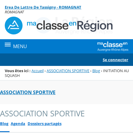
Panneau de gestion des cookies
Erea De Lattre De Tassigny - ROMAGNAT
Menu de la rubrique
Contenu
ROMAGNAT
MENU
Se connecter
Vous êtes ici :
Accueil
›
ASSOCIATION SPORTIVE
›
Blog
›
INITIATION AU
SQUASH
ASSOCIATION SPORTIVE
ASSOCIATION SPORTIVE
Blog
Agenda
Dossiers partagés