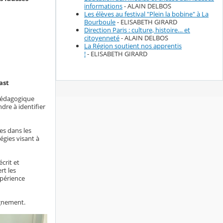
informations
- ALAIN DELBOS
Les élèves au festival "Plein la bobine" à La
Bourboule
- ELISABETH GIRARD
Direction Paris : culture, histoire… et
citoyenneté
- ALAIN DELBOS
La Région soutient nos apprentis
!
- ELISABETH GIRARD
ast
 pédagogique
dre à identifier
es dans les
égies visant à
crit et
rt les
xpérience
ignement.