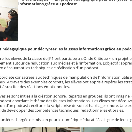
informations grâce au podcast
et pédagogique pour décrypter les fausses informations grâce au podc
re, les élèves de
la classe de JP1 ont participé à « Onde Critique », un projet
ement autour de l’éducation aux médias et à l’information. L’objectif : appren
en découvrant les techniques de réalisation d’un podcast.
bord été consacrées aux techniques de manipulation de l’information utilisé
ux. À travers des exemples concrets, les élèves ont appris à repérer les strat
et à susciter des réactions émotionnelles.
s se sont initiés à la création sonore. Répartis en groupes, ils ont imaginé, é
odcast abordant le thème des fausses informations. Les élèves ont découve
on d’un podcast : écriture du script, prise de son et habillage sonore. Une e
is de développer des compétences techniques, rédactionnelles et orales.
rsière, chargée de mission pour le numérique éducatif à la Ligue de l’ense