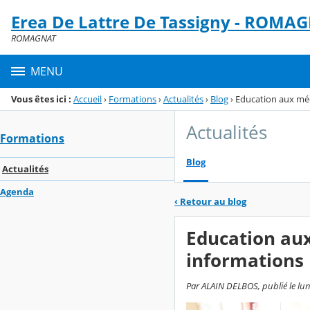
Panneau de gestion des cookies
Erea De Lattre De Tassigny - ROMA
Menu de la rubrique
Contenu
ROMAGNAT
MENU
Vous êtes ici :
Accueil
›
Formations
›
Actualités
›
Blog
›
Education aux méd
Actualités
Formations
Blog
Actualités
Agenda
‹
Retour au blog
Education aux
informations
Par ALAIN DELBOS, publié le lund