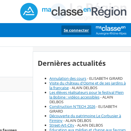
Se connecter
Dernières actualités
Annulation des cours
- ELISABETH GIRARD
Visite du château d'Opme et de ses jardins à
la française
- ALAIN DELBOS
Les élèves réalisateurs pour le festival Plein
la Bobine : vidéos accessibles
- ALAIN
DELBOS
Construction N'TECH 2026
- ELISABETH
GIRARD
Découverte du patrimoine Le Corbusier à
Firminy
- ALAIN DELBOS
Street-Art-City
- ALAIN DELBOS
Education aux médias et chasse aux fausses
s fausses