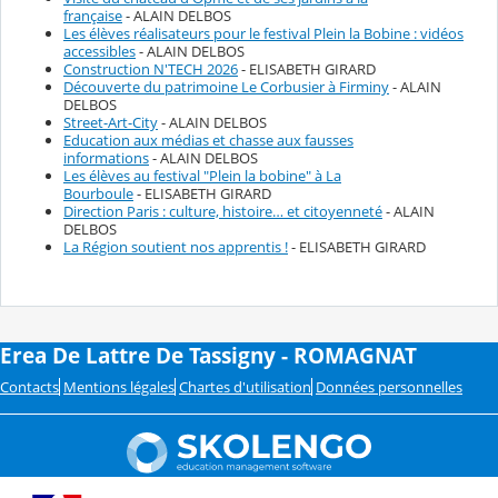
française
- ALAIN DELBOS
Les élèves réalisateurs pour le festival Plein la Bobine : vidéos
accessibles
- ALAIN DELBOS
Construction N'TECH 2026
- ELISABETH GIRARD
Découverte du patrimoine Le Corbusier à Firminy
- ALAIN
DELBOS
Street-Art-City
- ALAIN DELBOS
Education aux médias et chasse aux fausses
informations
- ALAIN DELBOS
Les élèves au festival "Plein la bobine" à La
Bourboule
- ELISABETH GIRARD
Direction Paris : culture, histoire… et citoyenneté
- ALAIN
DELBOS
La Région soutient nos apprentis !
- ELISABETH GIRARD
Erea De Lattre De Tassigny - ROMAGNAT
Contacts
Mentions légales
Chartes d'utilisation
Données personnelles