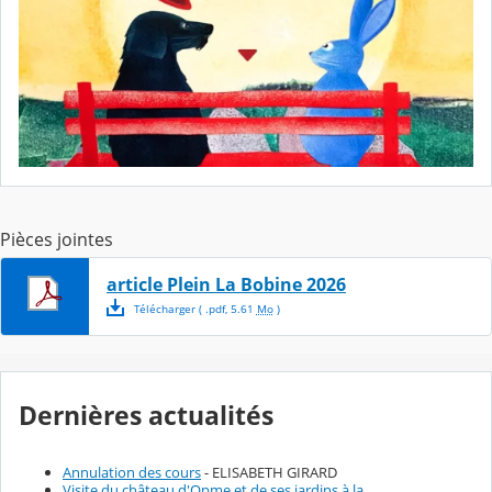
Pièces jointes
article Plein La Bobine 2026
Télécharger
( .
pdf
,
5.61
Mo
)
Dernières actualités
Annulation des cours
- ELISABETH GIRARD
Visite du château d'Opme et de ses jardins à la