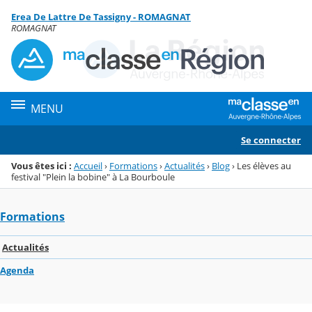
Panneau de gestion des cookies
Erea De Lattre De Tassigny - ROMAGNAT
Menu de la rubrique
Contenu
ROMAGNAT
MENU
Se connecter
Vous êtes ici :
Accueil
›
Formations
›
Actualités
›
Blog
›
Les élèves au
festival "Plein la bobine" à La Bourboule
Formations
Actualités
Agenda