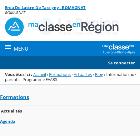
Panneau de gestion des cookies
Erea De Lattre De Tassigny - ROMAGNAT
Menu de la rubrique
Contenu
ROMAGNAT
MENU
Se connecter
Vous êtes ici :
Accueil
›
Formations
›
Actualités
›
Blog
›
Information aux
parents - Programme EVARS
Formations
Actualités
Agenda