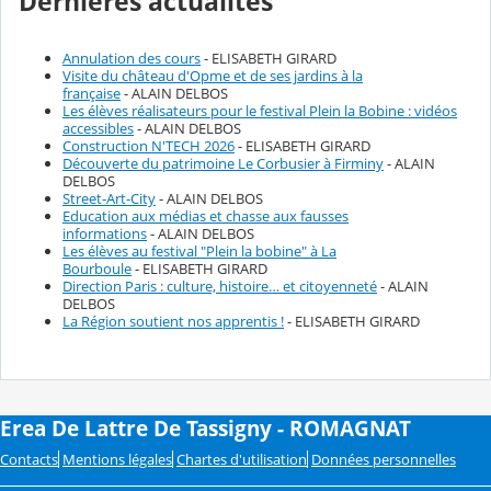
Dernières actualités
Annulation des cours
- ELISABETH GIRARD
Visite du château d'Opme et de ses jardins à la
française
- ALAIN DELBOS
Les élèves réalisateurs pour le festival Plein la Bobine : vidéos
accessibles
- ALAIN DELBOS
Construction N'TECH 2026
- ELISABETH GIRARD
Découverte du patrimoine Le Corbusier à Firminy
- ALAIN
DELBOS
Street-Art-City
- ALAIN DELBOS
Education aux médias et chasse aux fausses
informations
- ALAIN DELBOS
Les élèves au festival "Plein la bobine" à La
Bourboule
- ELISABETH GIRARD
Direction Paris : culture, histoire… et citoyenneté
- ALAIN
DELBOS
La Région soutient nos apprentis !
- ELISABETH GIRARD
Erea De Lattre De Tassigny - ROMAGNAT
Contacts
Mentions légales
Chartes d'utilisation
Données personnelles