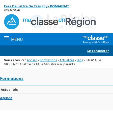
Panneau de gestion des cookies
Erea De Lattre De Tassigny - ROMAGNAT
Menu de la rubrique
Contenu
ROMAGNAT
MENU
Se connecter
Vous êtes ici :
Accueil
›
Formations
›
Actualités
›
Blog
›
STOP A LA
VIOLENCE ! Lettre de M. le Ministre aux parents
Formations
Actualités
Agenda