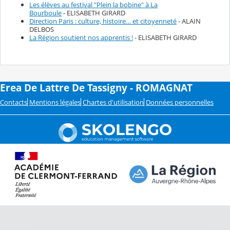
Les élèves au festival "Plein la bobine" à La
Bourboule
- ELISABETH GIRARD
Direction Paris : culture, histoire… et citoyenneté
- ALAIN
DELBOS
La Région soutient nos apprentis !
- ELISABETH GIRARD
Erea De Lattre De Tassigny - ROMAGNAT
Contacts
Mentions légales
Chartes d'utilisation
Données personnelles