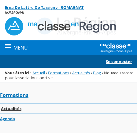
Panneau de gestion des cookies
Erea De Lattre De Tassigny - ROMAGNAT
Menu de la rubrique
Contenu
ROMAGNAT
MENU
Se connecter
Vous êtes ici :
Accueil
›
Formations
›
Actualités
›
Blog
›
Nouveau record
pour l'association sportive
Formations
Actualités
Agenda