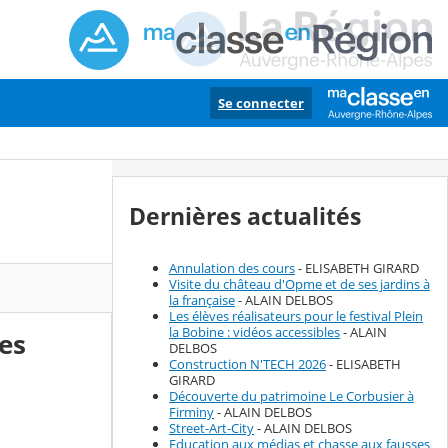
Se connecter
Dernières actualités
Annulation des cours
- ELISABETH GIRARD
Visite du château d'Opme et de ses jardins à
la française
- ALAIN DELBOS
Les élèves réalisateurs pour le festival Plein
la Bobine : vidéos accessibles
- ALAIN
res
DELBOS
Construction N'TECH 2026
- ELISABETH
GIRARD
Découverte du patrimoine Le Corbusier à
Firminy
- ALAIN DELBOS
Street-Art-City
- ALAIN DELBOS
Education aux médias et chasse aux fausses