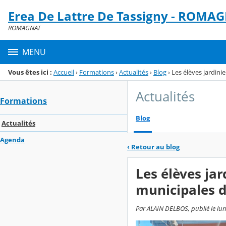
Panneau de gestion des cookies
Erea De Lattre De Tassigny - ROMA
Menu de la rubrique
Contenu
ROMAGNAT
MENU
Vous êtes ici :
Accueil
›
Formations
›
Actualités
›
Blog
›
Les élèves jardini
Actualités
Formations
Blog
Actualités
Agenda
‹
Retour au blog
Les élèves jar
municipales 
Par ALAIN DELBOS, publié le lun