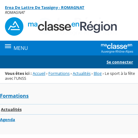
Panneau de gestion des cookies
Erea De Lattre De Tassigny - ROMAGNAT
Menu de la rubrique
Contenu
ROMAGNAT
MENU
Se connecter
Vous êtes ici :
Accueil
›
Formations
›
Actualités
›
Blog
›
Le sport à la fête
avec l'UNSS
Formations
Actualités
Agenda