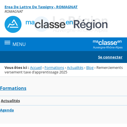
Panneau de gestion des cookies
Erea De Lattre De Tassigny - ROMAGNAT
Menu de la rubrique
Contenu
ROMAGNAT
MENU
Se connecter
Vous êtes ici :
Accueil
›
Formations
›
Actualités
›
Blog
›
Remerciements
versement taxe d'apprentissage 2025
Formations
Actualités
Agenda